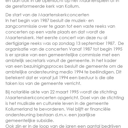
en dan ook in de openlucht op het Maartensplein of in
de gereformeerde kerk van Kollum.
De start van de Maartenskerkconcerten
In het begin van 1987 besluit de muziek- en
zangcommissie over te gaan tot een vaste reeks van
concerten op een vaste plaats en dat wordt de
Maartenskerk. Het eerste concert van deze nu al
dertigjarige reeks was op zondag 13 september 1987. De
organisatie van de concerten Vanaf 1987 tot begin 1995
is er sprake van een gemeentelijke commissie met een
ambtelijk secretaris vanuit de gemeente. In het kader
van een bezuinigingsproces besluit de gemeente om de
ambtelijke ondersteuning medio 1994 te beëindigen. Dit
betekent dat er vanaf juli 1994 een bestuur is die alle
taken los van de gemeente verricht.
Bij notariële akte van 22 maart 1995 wordt de stichting
Maartenskerkconcerten opgericht. Doel van de stichting
is het muzikale en culturele leven in de gemeente
Kollumerland te bevorderen. Wel blijft er financiële
ondersteuning bestaan d.m.v. een jaarlijkse
gemeentelijke subsidie.
Ook zijn er in de loop van de jaren een aantal bedrijven