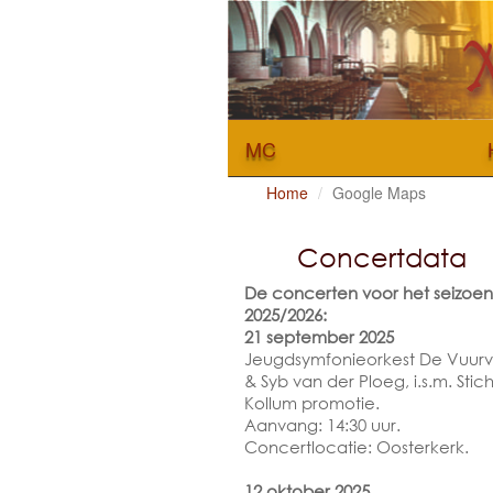
MC
Home
Google Maps
Concertdata
De concerten voor het seizoen
2025/2026:
21 september 2025
Jeugdsymfonieorkest De Vuur
& Syb van der Ploeg, i.s.m. Stic
Kollum promotie.
Aanvang: 14:30 uur.
Concertlocatie: Oosterkerk.
12 oktober 2025