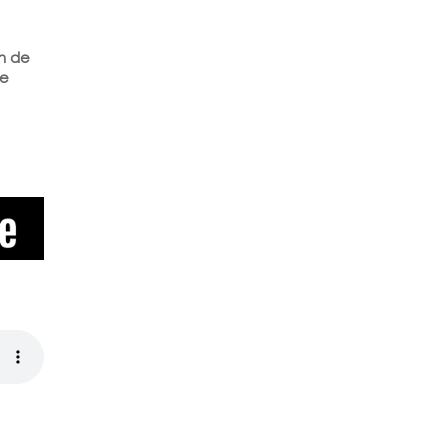
n de
ge