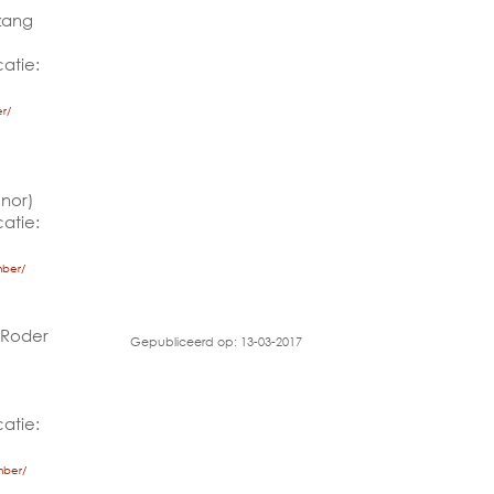
/zang
atie:
r/
nor)
atie:
mber/
 Roder
Gepubliceerd op: 13-03-2017
atie:
mber/