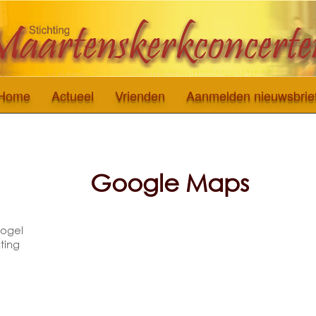
Home
Actueel
Vrienden
Aanmelden nieuwsbrie
Google Maps
vogel
hting