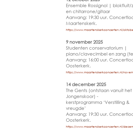
Ensemble Rossignol | blokfluit
en chitarrone/gitaar
Aanvang: 19:30 uur. Concertloc
Maartenskerk.
https://www.maartenskerkconcerten.nl/oktobe
9 november 2025
Studenten conservatorium |
piano/clavecimbel en zang (te
Aanvang: 16:00 uur. Concertloc
Oosterkerk.
https://www.maartenskerkconcerten.nl/nove
14 december 2025
The Gents (ontstaan vanuit het
Jongenskoor) -
kerstprogramma ‘Verstilling &
vreugde’
Aanvang: 19:30 uur. Concertloc
Oosterkerk.
https://www.maartenskerkconcerten.nl/dece