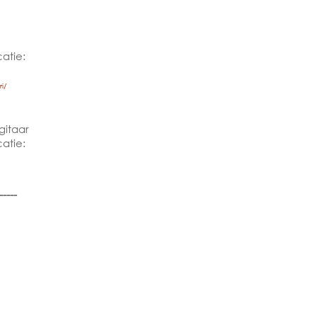
atie:
i/
gitaar
atie:
-----