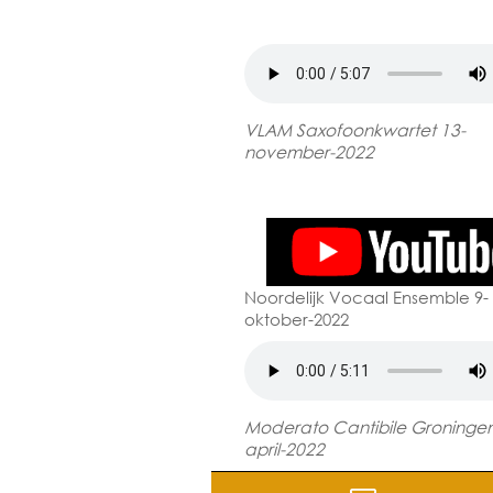
VLAM Saxofoonkwartet 13-
november-2022
Noordelijk Vocaal Ensemble 9-
oktober-2022
Moderato Cantibile Groningen
april-2022